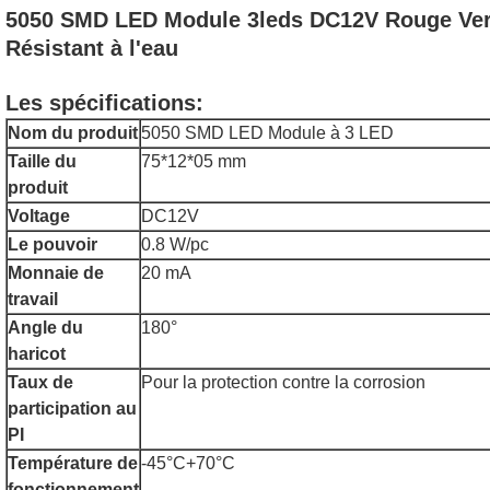
5050 SMD LED Module 3leds DC12V Rouge Vert
Résistant à l'eau
Les spécifications:
Nom du produit
5050 SMD LED Module à 3 LED
Taille du
75*12*05 mm
produit
Voltage
DC12V
Le pouvoir
0.8 W/pc
Monnaie de
20 mA
travail
Angle du
180°
haricot
Taux de
Pour la protection contre la corrosion
participation au
PI
Température de
-45°C+70°C
fonctionnement