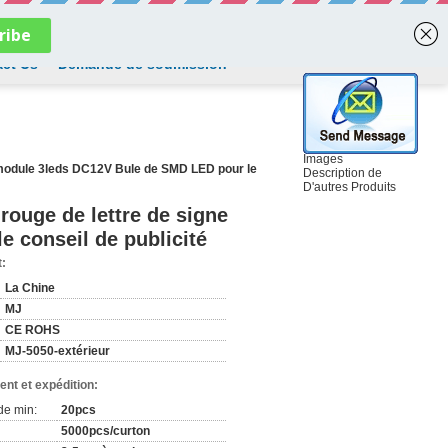
French
ct Us
Demande de soumission
Images
u module 3leds DC12V Bule de SMD LED pour le
Description de
D'autres Produits
rouge de lettre de signe
 conseil de publicité
t:
La Chine
MJ
CE ROHS
MJ-5050-extérieur
nt et expédition:
de min:
20pcs
5000pcs/curton