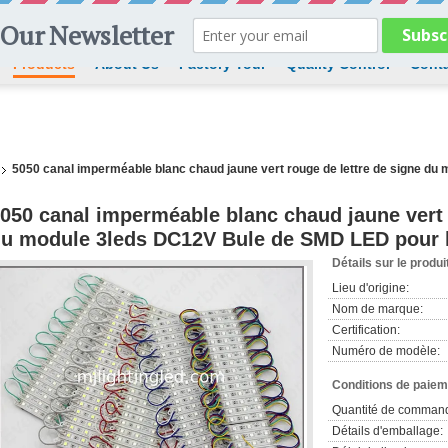
Products
About Us
Factory Tour
Quality Control
Conta
5050 canal imperméable blanc chaud jaune vert rouge de lettre de signe d
050 canal imperméable blanc chaud jaune vert 
u module 3leds DC12V Bule de SMD LED pour le
Détails sur le produi
Lieu d'origine:
Nom de marque:
Certification:
Numéro de modèle:
Conditions de paieme
Quantité de comman
Détails d'emballage: