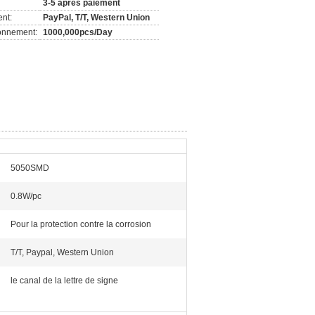
3-5 après paiement
nt:
PayPal, T/T, Western Union
ionnement:
1000,000pcs/Day
5050SMD
0.8W/pc
Pour la protection contre la corrosion
T/T, Paypal, Western Union
le canal de la lettre de signe