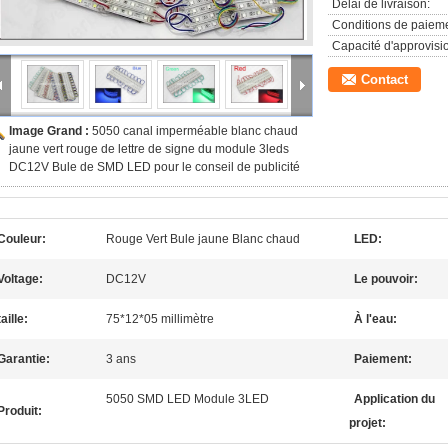
Délai de livraison:
Conditions de paieme
Capacité d'approvis
Contact
Image Grand :
5050 canal imperméable blanc chaud
jaune vert rouge de lettre de signe du module 3leds
DC12V Bule de SMD LED pour le conseil de publicité
Couleur:
Rouge Vert Bule jaune Blanc chaud
LED:
Voltage:
DC12V
Le pouvoir:
taille:
75*12*05 millimètre
À l'eau:
Garantie:
3 ans
Paiement:
5050 SMD LED Module 3LED
Application du
Produit:
projet: