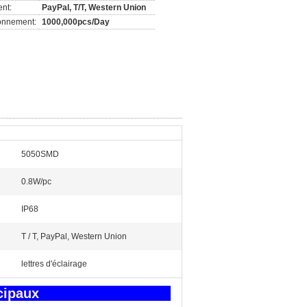
nt:
PayPal, T/T, Western Union
ionnement:
1000,000pcs/Day
5050SMD
0.8W/pc
:
IP68
T / T, PayPal, Western Union
lettres d'éclairage
oduits principaux