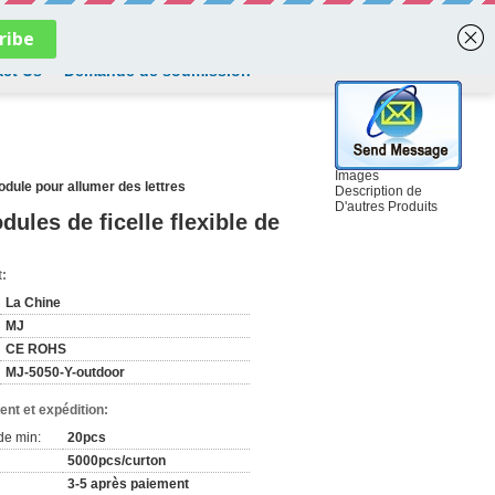
French
ct Us
Demande de soumission
Images
odule pour allumer des lettres
Description de
D'autres Produits
ules de ficelle flexible de
t:
La Chine
MJ
CE ROHS
MJ-5050-Y-outdoor
nt et expédition:
de min:
20pcs
5000pcs/curton
3-5 après paiement