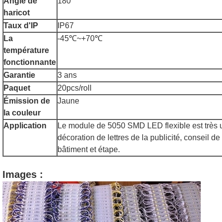
Angle de
180°
haricot
Taux d'IP
IP67
La
-45℃~+70℃
température
fonctionnante
Garantie
3 ans
Paquet
20pcs/roll
Émission de
Jaune
la couleur
Application
Le module de 5050 SMD LED flexible est très ut
décoration de lettres de la publicité, conseil de 
bâtiment et étape.
Images :