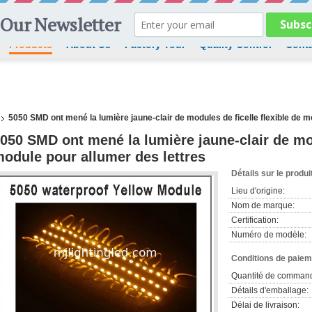
Products
About Us
Factory Tour
Quality Control
Conta
5050 SMD ont mené la lumière jaune-clair de modules de ficelle flexible de m
050 SMD ont mené la lumière jaune-clair de mod
odule pour allumer des lettres
Détails sur le produi
Lieu d'origine:
Nom de marque:
Certification:
Numéro de modèle:
Conditions de paieme
Quantité de comman
Détails d'emballage:
Délai de livraison: