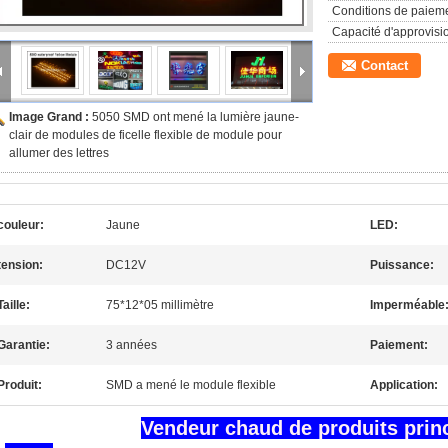
Conditions de paieme
Capacité d'approvis
Contact
Image Grand :
5050 SMD ont mené la lumière jaune-
clair de modules de ficelle flexible de module pour
allumer des lettres
couleur:
Jaune
LED:
tension:
DC12V
Puissance:
Taille:
75*12*05 millimètre
Imperméable
Garantie:
3 années
Paiement:
Produit:
SMD a mené le module flexible
Application:
Vendeur chaud de pr