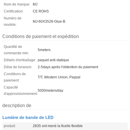
Nom de marque:
MJ
Certification:
CE ROHS
Numéro de
MJ-60X3528-Glue-B
modèle:
Conditions de paiement et expédition
Quantité de
5meters
commande min:
Détails d'emballage:
paquet anti-statique
Délai de livraison:
2-5days après l'obtention du paiement
Conditions de
T/T, Western Union, Paypal
paiement:
Capacité
5000meters/day
d'approvisionnement:
description de
Lumière de bande de LED
produit:
2835 ont mené la ficelle flexible