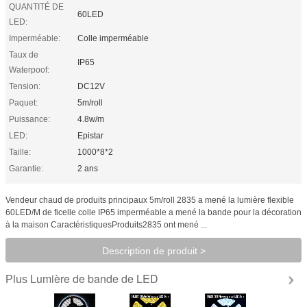
QUANTITÉ DE
60LED
LED:
Imperméable:
Colle imperméable
Taux de
IP65
Waterpoof:
Tension:
DC12V
Paquet:
5m/roll
Puissance:
4.8w/m
LED:
Epistar
Taille:
1000*8*2
Garantie:
2 ans
Vendeur chaud de produits principaux 5m/roll 2835 a mené la lumière flexible
60LED/M de ficelle colle IP65 imperméable a mené la bande pour la décoration
à la maison CaractéristiquesProduits2835 ont mené ...
Description de produit >
Lumière de bande de LED
Plus