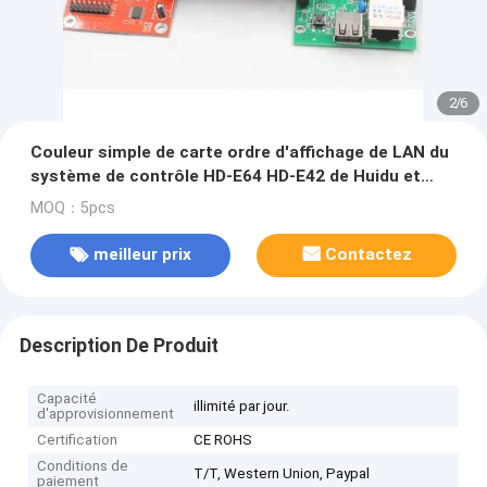
2
/
6
Couleur simple de carte ordre d'affichage de LAN du
système de contrôle HD-E64 HD-E42 de Huidu et
double contrôleur d'écran d'ecran couleur
MOQ：5pcs
meilleur prix
Contactez
Description De Produit
Capacité
illimité par jour.
d'approvisionnement
Certification
CE ROHS
Conditions de
T/T, Western Union, Paypal
paiement